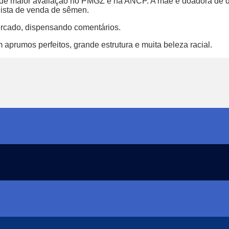
 de maior avaliação no PMGZ e na ANCP. A mãe é doadora de d
dista de venda de sêmen.
rcado, dispensando comentários.
 aprumos perfeitos, grande estrutura e muita beleza racial.