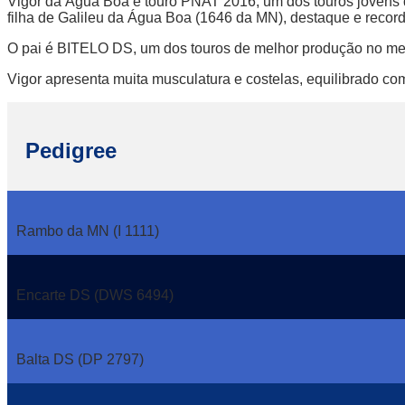
Vigor da Água Boa é touro PNAT 2016, um dos touros jovens
filha de Galileu da Água Boa (1646 da MN), destaque e recor
O pai é BITELO DS, um dos touros de melhor produção no me
Vigor apresenta muita musculatura e costelas, equilibrado com
Pedigree
Rambo da MN (I 1111)
Encarte DS (DWS 6494)
Balta DS (DP 2797)