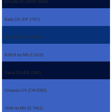
Encarte DS (DWS 6494)
Balta DS (DP 2797)
Bitelo DS (TECO 105)
B2816 da MN (I 1019)
Dacia DS (EE 2391)
Simpatia DS (CM 8382)
1646 da MN (D 7661)