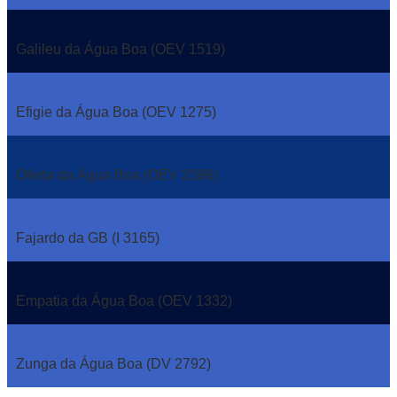
Galileu da Água Boa (OEV 1519)
Efigie da Água Boa (OEV 1275)
Oferta da Água Boa (OEV 2396)
Fajardo da GB (I 3165)
Empatia da Água Boa (OEV 1332)
Zunga da Água Boa (DV 2792)