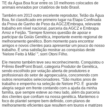
TE da Água Boa ficar entre os 10 melhores colocados de
animais enviados por criatórios de todo Brasil.
Também em 2013 outro excelente reprodutor, Telão da Água
Boa, foi classificado em primeiro lugar na Etapa Confinada
da Prova de Ganho de Peso da AGCZ/Embrapa, relevante
trabalho em nível nacional, parceria da AGCZ e Embrapa
Arroz e Feijão. “Sempre fizemos questão de apoiar e
participar da Goiás Genética, importante evento regional de
melhoramento genético. Bom momento para encontrar
amigos e novos clientes para apresentar um pouco do nosso
trabalho. É uma satisfação mostrar as conquistas deste
‘Nelore Feito à Mão’ ”, sorri Otoni Filho.
Ele mesmo também teve seu reconhecimento. Conquistou o
Prêmio BeefPoint Brasil, categoria Produtor de Genética,
sendo escolhido por votação aberta de produtores e
profissionais do setor de agropecuária, concorrendo com
outros renomados selecionadores. “São muitos anos de
trabalho e empenho na seleção de Nelore PO. É grande
alegria seguir em frente contando com a ajuda da minha
família, que sempre esteve ao meu lado, além da parceria
dos clientes que confiam na nossa genética. Mantemos o
foco do plantel sempre bem definido, com planos de
melhoramento eficientes que resultem em touros e matrizes