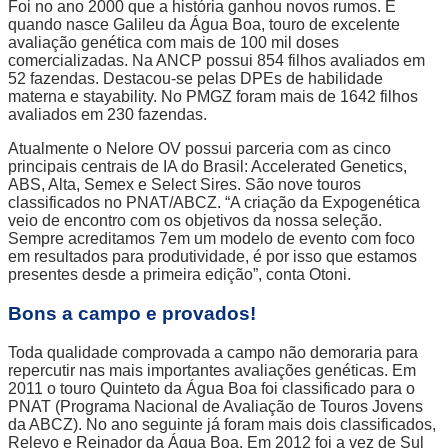
Foi no ano 2000 que a história ganhou novos rumos. É
quando nasce Galileu da Água Boa, touro de excelente
avaliação genética com mais de 100 mil doses
comercializadas. Na ANCP possui 854 filhos avaliados em
52 fazendas. Destacou-se pelas DPEs de habilidade
materna e stayability. No PMGZ foram mais de 1642 filhos
avaliados em 230 fazendas.
Atualmente o Nelore OV possui parceria com as cinco
principais centrais de IA do Brasil: Accelerated Genetics,
ABS, Alta, Semex e Select Sires. São nove touros
classificados no PNAT/ABCZ. “A criação da Expogenética
veio de encontro com os objetivos da nossa seleção.
Sempre acreditamos 7em um modelo de evento com foco
em resultados para produtividade, é por isso que estamos
presentes desde a primeira edição”, conta Otoni.
Bons a campo e provados!
Toda qualidade comprovada a campo não demoraria para
repercutir nas mais importantes avaliações genéticas. Em
2011 o touro Quinteto da Água Boa foi classificado para o
PNAT (Programa Nacional de Avaliação de Touros Jovens
da ABCZ). No ano seguinte já foram mais dois classificados,
Relevo e Reinador da Água Boa. Em 2012 foi a vez de Sul