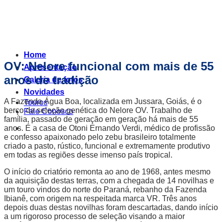
Home
OV: Nelore funcional com mais de 55
Apresentação
anos de tradição
Galeria de fotos
Novidades
A Fazenda Água Boa, localizada em Jussara, Goiás, é o
Touros
berço da seleção genética do Nelore OV. Trabalho de
Fale Conosco
família, passado de geração em geração há mais de 55
anos. É a casa de Otoni Ernando Verdi, médico de profissão
e confesso apaixonado pelo zebu brasileiro totalmente
criado a pasto, rústico, funcional e extremamente produtivo
em todas as regiões desse imenso país tropical.
O início do criatório remonta ao ano de 1968, antes mesmo
da aquisição destas terras, com a chegada de 14 novilhas e
um touro vindos do norte do Paraná, rebanho da Fazenda
Ibianê, com origem na respeitada marca VR. Três anos
depois duas destas novilhas foram descartadas, dando início
a um rigoroso processo de seleção visando a maior