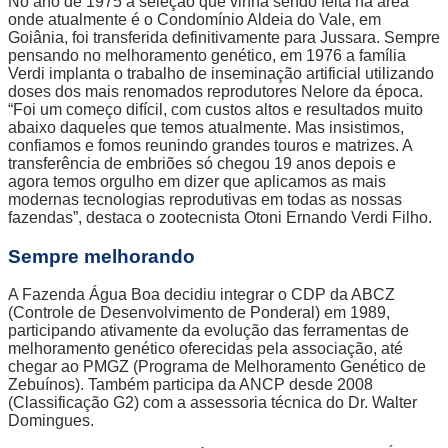
No ano de 1975 a seleção que vinha sendo feita na área
onde atualmente é o Condomínio Aldeia do Vale, em
Goiânia, foi transferida definitivamente para Jussara. Sempre
pensando no melhoramento genético, em 1976 a família
Verdi implanta o trabalho de inseminação artificial utilizando
doses dos mais renomados reprodutores Nelore da época.
“Foi um começo difícil, com custos altos e resultados muito
abaixo daqueles que temos atualmente. Mas insistimos,
confiamos e fomos reunindo grandes touros e matrizes. A
transferência de embriões só chegou 19 anos depois e
agora temos orgulho em dizer que aplicamos as mais
modernas tecnologias reprodutivas em todas as nossas
fazendas”, destaca o zootecnista Otoni Ernando Verdi Filho.
Sempre melhorando
A Fazenda Água Boa decidiu integrar o CDP da ABCZ
(Controle de Desenvolvimento de Ponderal) em 1989,
participando ativamente da evolução das ferramentas de
melhoramento genético oferecidas pela associação, até
chegar ao PMGZ (Programa de Melhoramento Genético de
Zebuínos). Também participa da ANCP desde 2008
(Classificação G2) com a assessoria técnica do Dr. Walter
Domingues.