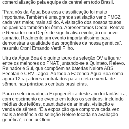
comercialização pela equipe da central em todo Brasil.
“Para nós da Água Boa essa classificação foi muito
importante. Também é uma grande satisfação ver o PMGZ
cada vez maior, mais sólido. A visitação dos nossos touros
no pavilhão também foi ótima. Apresentamos Dedal, Relevo
e Reinador com Dep´s de significativa evolução no novo
sumário. Realmente um evento importantíssimo para
demonstrar a qualidade das progênies da nossa genética”,
resumiu Otoni Ernando Verdi Filho.
Uiru da Água Boa é o quinto touro da seleção OV a figurar
entre os melhores do PNAT, juntando-se à Quinteto, Relevo,
Reinador e Sul, que compõem as baterias Nelore ABS
Pecplan e CRV Lagoa. Ao todo a Fazenda Água Boa soma
agora 12 raçadores contratados para coleta e venda de
sêmen, nas principais centrais brasileiras.
Para o selecionador, a Expogenética deste ano foi fantástica,
com crescimento do evento em todos os sentidos, incluindo
médias dos leilões, quantidade de animais, visitação e
venda de sêmen. “É a exposição que comprova cada vez
mais a tendência da seleção Nelore focada na avaliação
genética”, conclui Otoni.