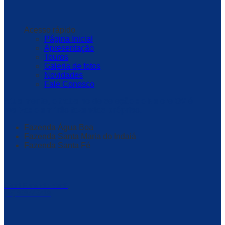
Acesso rápido
Página Inicial
Apresentação
Touros
Galeria de fotos
Novidades
Fale Conosco
Atualmente, o trabalho de seleção do Nelore OV é
realizado em três fazendas próprias.
Fazenda Água Boa
Fazenda Santa Maria do Indaiá
Fazenda Santa Fé
Otoni Ernando Verdi
(62) 99977-9410