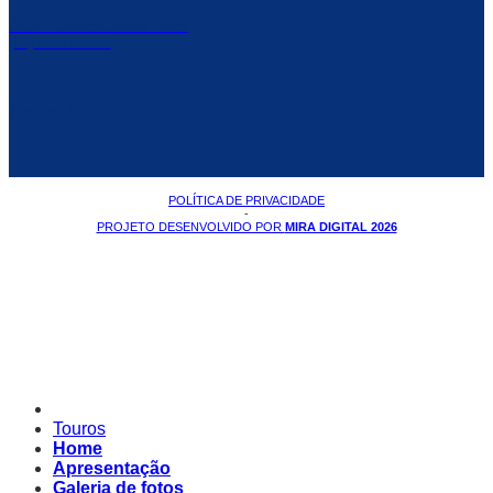
Otoni Ernando Verdi Filho
(62) 99973-1552
Redes Sociais
POLÍTICA DE PRIVACIDADE
-
PROJETO DESENVOLVIDO POR
MIRA DIGITAL 2026
Touros
Home
Apresentação
Galeria de fotos